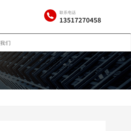
联系电话
13517270458
我们