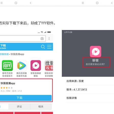
实际下载下来后，却成了YYY软件。