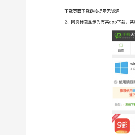
下载页面下载链接提示无资源
2、网页标题显示为有某app下载，某