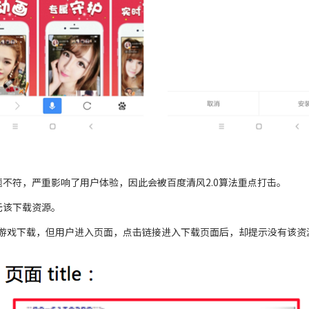
符，严重影响了用户体验，因此会被百度清风2.0算法重点打击。
该下载资源。
游戏下载，但用户进入页面，点击链接进入下载页面后，却提示没有该资